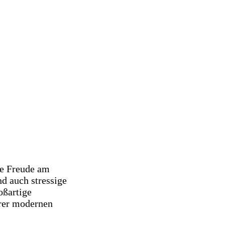
ie Freude am
d auch stressige
oßartige
erer modernen