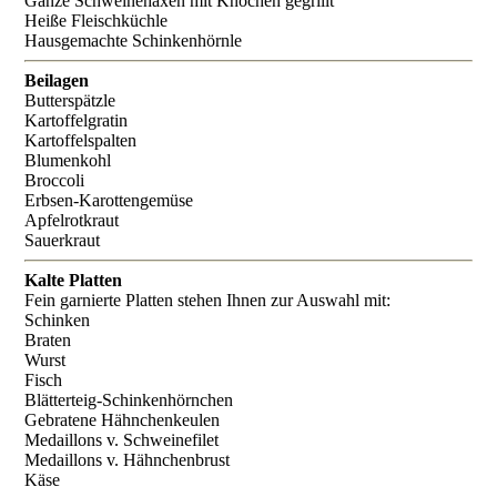
Ganze Schweinehaxen mit Knochen gegrillt
Heiße Fleischküchle
Hausgemachte Schinkenhörnle
Beilagen
Butterspätzle
Kartoffelgratin
Kartoffelspalten
Blumenkohl
Broccoli
Erbsen-Karottengemüse
Apfelrotkraut
Sauerkraut
Kalte Platten
Fein garnierte Platten stehen Ihnen zur Auswahl mit:
Schinken
Braten
Wurst
Fisch
Blätterteig-Schinkenhörnchen
Gebratene Hähnchenkeulen
Medaillons v. Schweinefilet
Medaillons v. Hähnchenbrust
Käse